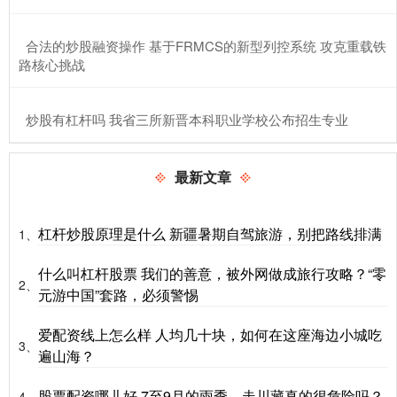
​合法的炒股融资操作 基于FRMCS的新型列控系统 攻克重载铁
路核心挑战
​炒股有杠杆吗 我省三所新晋本科职业学校公布招生专业
最新文章
杠杆炒股原理是什么 新疆暑期自驾旅游，别把路线排满
1、
什么叫杠杆股票 我们的善意，被外网做成旅行攻略？“零
2、
元游中国”套路，必须警惕
爱配资线上怎么样 人均几十块，如何在这座海边小城吃
3、
遍山海？
股票配资哪儿好 7至9月的雨季，走川藏真的很危险吗？
4、