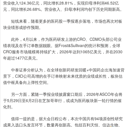
营业收入124.36亿元，同比增长28.81%，实现归母净利润46.52亿
元，同比增长26.68%。营业收入、归母净利润均创下历史同期新高。
短线来看，随着更多的医药股一季报逐步落地，市场也再次对板
块业绩形成炒作预期。
此外，4月以来，作为医药研发上游的CRO、CDMO头部公司业
绩表现及在手订单数据靓眼。据Frost&Sullivan的统计和预测，全球
CRO服务市场规模将持续扩大，2026年达到1065亿美元，并在2030
年超过1477亿美元。
中泰证券分析认为，在全球创新药研发回暖+中国药企出海加速背
景下，CXO公司高增的在手订单映射未来优质的业绩成长性，板块估
值中枢具备向上弹性空间。
另一方面，紧随一季报业绩披露窗口期后，2026年ASCO年会将
于5月29日至6月2日在芝加哥举行，或成为医药板块新一轮行情的催
化剂。
值得一提的是，据大会日程公布，本次中国共有94项原创性研究
成果入选口头发言环节，数量再创新高。包括百利天恒、信达生物、