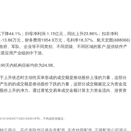
降44.1%；归母净利润-1.15亿元，同比上升23.86%；扣非净利
13.86万元，财务费用1954.9万元，毛利率18.37%。航天宏图(688066)
向政府、军队、企业等不同类别、不同层级、不同区域的客户,提供软件产
卫星应用产业链的中下游。
0天内机构目标均价为24.98。
于上升状态时主动性买单形成的成交额是推动股价上涨的力量，这部分
产生的的成交额是推动股价下跌的力量，这部分成交额被定义为资金流
股价上升的净力。通过逐笔交易单成交金额计算主力资金流向、游资资
4345710301240019号)，不构成投资建议。
独立观点，不代表联华证券实盘配资_实盘炒股配资_正规配资公司观点