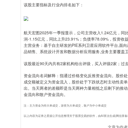
该股主要指标及行业内排名如下：
航天宏图2025年一季报显示，公司主营收入1.24亿元，同比下
润-1.15亿元，同比上升23.91%；负债率78.09%，投资收益-
主营业务：基于自主研发的PIE系列卫星应用软件平台,面
品销售、系统设计开发和数据分析应用服务,业务主要覆盖
该股最近90天内共有2家机构给出评级，买入评级2家；过去9
资金流向名词解释：指通过价格变化反推资金流向。股价处
成交额被定义为资金流入，股价处于下跌状态时主动性卖单
出。当天两者的差额即是当天两种力量相抵之后剩下的推动
金流向和散户资金流向。
注：主力资金为特大单成交，游资为大单成交，散户为中小单成交
以上内容为证券之星据公开信息整理关于股票交易的软件，由AI算法生成(网信算备31010
文章为作者