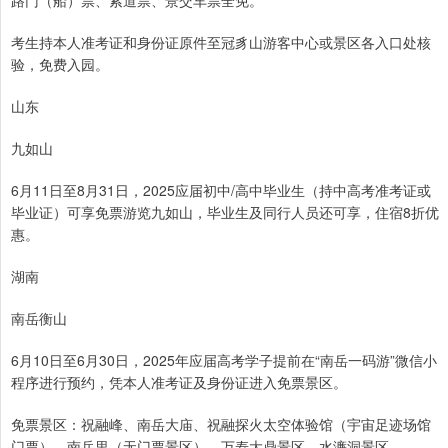
考生持本人准考证和身份证原件至冠豸山游客中心或景区各入口处核
验，免费入园。
山东
九如山
6月11日至8月31日，2025应届初中/高中毕业生（持中高考准考证或
毕业证）可享免票游览九如山，毕业生及同行人员还可享，住宿8折优
惠。
湖南
南岳衡山
6月10日至6月30日，2025年应届高考学子提前在“南岳一码游”微信小
程序进行预约，凭本人准考证及身份证进入免票景区。
免票景区：祝融峰、南岳大庙、祝融探火太空体验馆（宇宙足迹场馆
门票）、南岳里（无门票景区）、万寿大鼎景区、水濂洞景区。