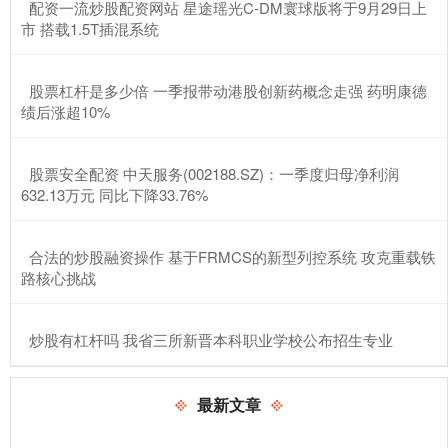
​配资一流炒股配资网站 星途瑶光C-DM寰球版将于9月29日上
市 搭载1.5T插混系统
​股票杠杆是多少倍 一季报带动港股创新药概念走强 药明康德
绩后涨超10%
​股票安全配资 中天服务(002188.SZ)：一季度归母净利润
632.13万元 同比下降33.76%
​合法的炒股融资操作 基于FRMCS的新型列控系统 攻克重载铁
路核心挑战
​炒股有杠杆吗 我省三所新晋本科职业学校公布招生专业
最新文章