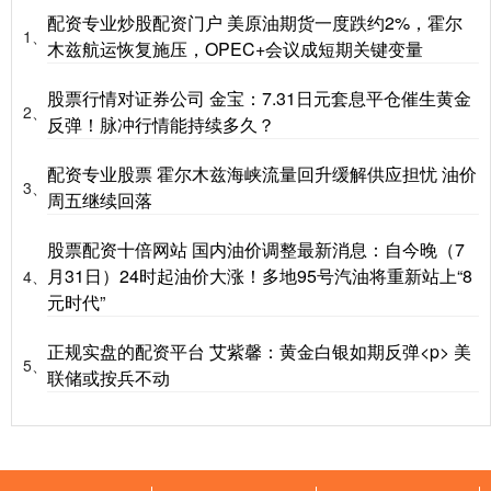
配资专业炒股配资门户 美原油期货一度跌约2%，霍尔
1、
木兹航运恢复施压，OPEC+会议成短期关键变量
股票行情对证券公司 金宝：7.31日元套息平仓催生黄金
2、
反弹！脉冲行情能持续多久？
配资专业股票 霍尔木兹海峡流量回升缓解供应担忧 油价
3、
周五继续回落
股票配资十倍网站 国内油价调整最新消息：自今晚（7
月31日）24时起油价大涨！多地95号汽油将重新站上“8
4、
元时代”
正规实盘的配资平台 艾紫馨：黄金白银如期反弹<p> 美
5、
联储或按兵不动