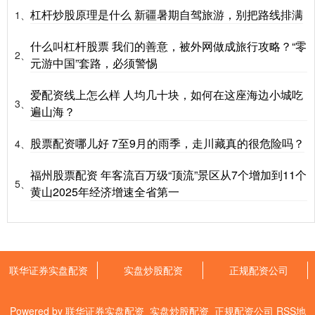
杠杆炒股原理是什么 新疆暑期自驾旅游，别把路线排满
1、
什么叫杠杆股票 我们的善意，被外网做成旅行攻略？“零
2、
元游中国”套路，必须警惕
爱配资线上怎么样 人均几十块，如何在这座海边小城吃
3、
遍山海？
股票配资哪儿好 7至9月的雨季，走川藏真的很危险吗？
4、
福州股票配资 年客流百万级“顶流”景区从7个增加到11个
5、
黄山 2025年经济增速全省第一
联华证券实盘配资
实盘炒股配资
正规配资公司
Powered by
联华证券实盘配资_实盘炒股配资_正规配资公司
RSS地