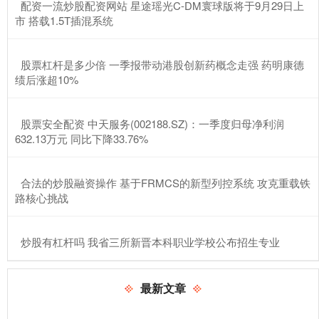
​配资一流炒股配资网站 星途瑶光C-DM寰球版将于9月29日上
市 搭载1.5T插混系统
​股票杠杆是多少倍 一季报带动港股创新药概念走强 药明康德
绩后涨超10%
​股票安全配资 中天服务(002188.SZ)：一季度归母净利润
632.13万元 同比下降33.76%
​合法的炒股融资操作 基于FRMCS的新型列控系统 攻克重载铁
路核心挑战
​炒股有杠杆吗 我省三所新晋本科职业学校公布招生专业
最新文章