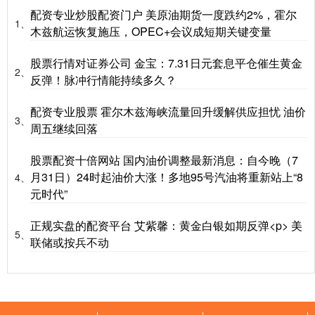
配资专业炒股配资门户 美原油期货一度跌约2%，霍尔
1、
木兹航运恢复施压，OPEC+会议成短期关键变量
股票行情对证券公司 金宝：7.31日元套息平仓催生黄金
2、
反弹！脉冲行情能持续多久？
配资专业股票 霍尔木兹海峡流量回升缓解供应担忧 油价
3、
周五继续回落
股票配资十倍网站 国内油价调整最新消息：自今晚（7
月31日）24时起油价大涨！多地95号汽油将重新站上“8
4、
元时代”
正规实盘的配资平台 艾紫馨：黄金白银如期反弹<p> 美
5、
联储或按兵不动