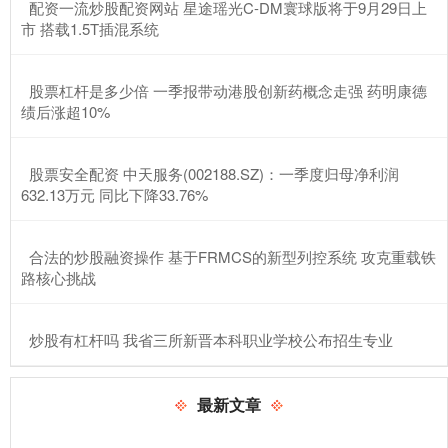
​配资一流炒股配资网站 星途瑶光C-DM寰球版将于9月29日上
市 搭载1.5T插混系统
​股票杠杆是多少倍 一季报带动港股创新药概念走强 药明康德
绩后涨超10%
​股票安全配资 中天服务(002188.SZ)：一季度归母净利润
632.13万元 同比下降33.76%
​合法的炒股融资操作 基于FRMCS的新型列控系统 攻克重载铁
路核心挑战
​炒股有杠杆吗 我省三所新晋本科职业学校公布招生专业
最新文章