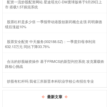
​配资一流炒股配资网站 星途瑶光C-DM寰球版将于9月29日上
市 搭载1.5T插混系统
​股票杠杆是多少倍 一季报带动港股创新药概念走强 药明康德
绩后涨超10%
​股票安全配资 中天服务(002188.SZ)：一季度归母净利润
632.13万元 同比下降33.76%
​合法的炒股融资操作 基于FRMCS的新型列控系统 攻克重载铁
路核心挑战
​炒股有杠杆吗 我省三所新晋本科职业学校公布招生专业
最新文章